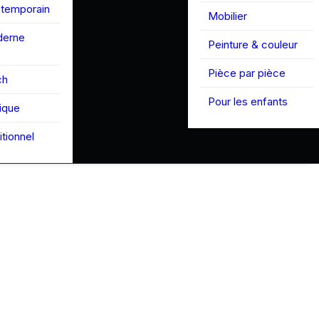
ntemporain
Mobilier
derne
Peinture & couleur
Pièce par pièce
ch
Pour les enfants
tique
itionnel