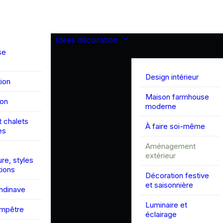
Idées décoration
se
Design intérieur
ion
Maison farmhouse
son
moderne
 chalets
À faire soi-même
es
Aménagement
extérieur
ure, styles
tions
Décoration festive
et saisonnière
andinave
Luminaire et
ampêtre
éclairage