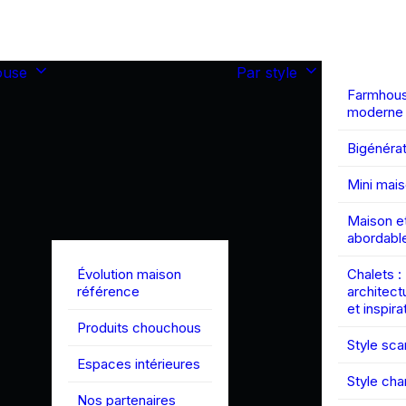
ouse
Par style
Farmhou
moderne
Bigénérat
Mini mai
Maison et
abordabl
Évolution maison
Chalets :
référence
architect
et inspira
Produits chouchous
Style sc
Espaces intérieures
Style ch
Nos partenaires