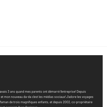
avais 3 ans quand mes parents ont démarré l'entreprise! Depuis
e, et mon nouveau da-da c'est les médias sociaux! J'adore les voyages
Maman de trois magnifiques enfants, et depuis 2002, co-propriétaire