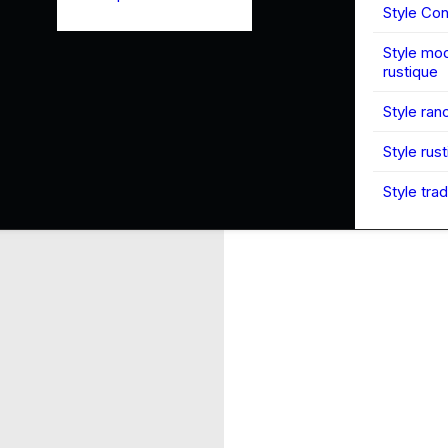
Style Co
Style mo
rustique
Style ran
Style rus
Style trad