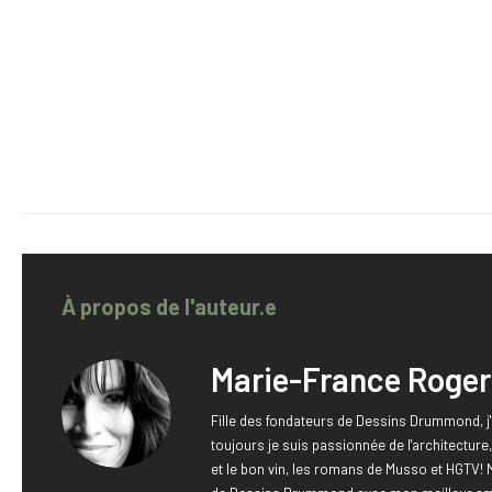
À propos de l'auteur.e
Marie-France Roger
Fille des fondateurs de Dessins Drummond, j'
toujours je suis passionnée de l'architectur
et le bon vin, les romans de Musso et HGTV! 