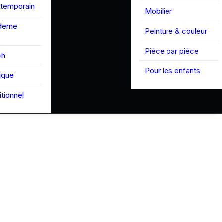
ntemporain
Mobilier
derne
Peinture & couleur
Pièce par pièce
ch
Pour les enfants
tique
itionnel