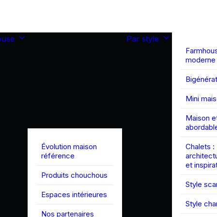
ouse
Par style
Farmhou
moderne
Bigénérat
Mini mai
Maison et
abordabl
Évolution maison
Chalets :
référence
architect
et inspira
Produits chouchous
Style sc
Espaces intérieures
Style ch
Nos partenaires