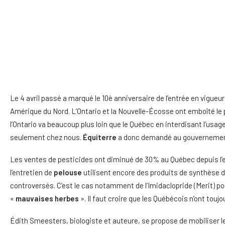
Le 4 avril passé a marqué le 10è anniversaire de l’entrée en vigu
Amérique du Nord. L’Ontario et la Nouvelle-Écosse ont emboîté le p
l’Ontario va beaucoup plus loin que le Québec en interdisant l’usag
seulement chez nous.
Équiterre
a donc demandé au gouvernement
Les ventes de pesticides ont diminué de 30% au Québec depuis l’en
l’entretien de
pelouse
utilisent encore des produits de synthèse d
controversés. C’est le cas notamment de l’Imidaclopride (Merit) po
«
mauvaises herbes
». Il faut croire que les Québécois n’ont touj
Édith Smeesters, biologiste et auteure, se propose de mobiliser l