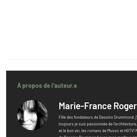
À propos de l'auteur.e
Marie-France Roger
Fille des fondateurs de Dessins Drummond, j'
toujours je suis passionnée de l'architectur
et le bon vin, les romans de Musso et HGTV! 