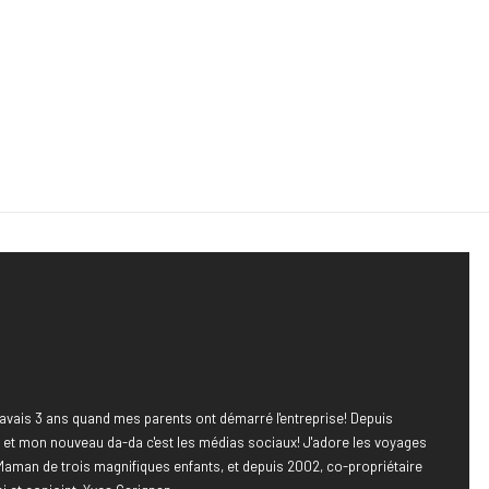
avais 3 ans quand mes parents ont démarré l'entreprise! Depuis
e, et mon nouveau da-da c'est les médias sociaux! J'adore les voyages
Maman de trois magnifiques enfants, et depuis 2002, co-propriétaire