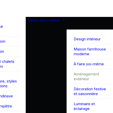
Idées décoration
se
Design intérieur
ion
Maison farmhouse
son
moderne
 chalets
À faire soi-même
es
Aménagement
extérieur
ure, styles
tions
Décoration festive
et saisonnière
andinave
Luminaire et
ampêtre
éclairage