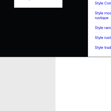
Style Co
Style mo
rustique
Style ran
Style rus
Style trad