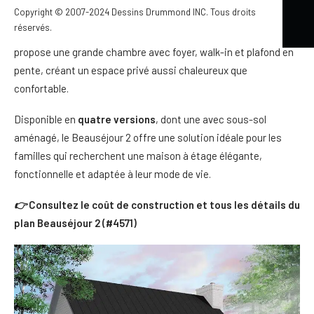
Copyright © 2007-2024 Dessins Drummond INC. Tous droits
des maisons de campagne et les commodités recherchées
réservés.
dans une résidence moderne. À l’étage, la suite principale
propose une grande chambre avec foyer, walk-in et plafond en
pente, créant un espace privé aussi chaleureux que
confortable.
Disponible en
quatre versions
, dont une avec sous-sol
aménagé, le Beauséjour 2 offre une solution idéale pour les
familles qui recherchent une maison à étage élégante,
fonctionnelle et adaptée à leur mode de vie.
👉
Consultez le coût de construction et tous les détails du
plan Beauséjour 2 (#4571)