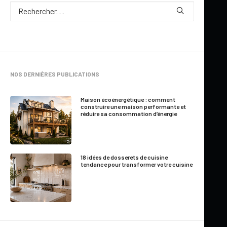
Par
Marie-France Roger
NOS DERNIÈRES PUBLICATIONS
6 Minutes
|
Mis à jour le 21 juin 2026
Maison écoénergétique : comment
construire une maison performante et
réduire sa consommation d’énergie
Vous recherchez un plan de maison de campagne avec grande
suite principale? Le modèle Beauséjour 2 (#4571) se distingue
par son architecture champêtre intemporelle, ses espaces de
18 idées de dosserets de cuisine
vie lumineux et sa vaste chambre principale avec foyer, walk-in
tendance pour transformer votre cuisine
et plafond en pente.
Avec ses nombreuses galeries couvertes, son vaste balcon
arrière abrité, son foyer de maçonnerie et sa cuisine conviviale
avec grand garde-manger, cette maison combine le charme