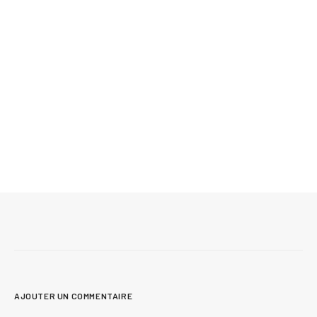
21 juin 2026
Découvrez l’intérieur de cette magnifique
maison de campagne construite au Québec
AJOUTER UN COMMENTAIRE