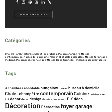
VOIR TOUS SES ARTICLES
Catégories
Chalets : architecture, styles et inspirations
,
Maison champêtre
,
Maison
contemporaine
,
Maison de la semaine
,
Maison et chalets abordables
,
Maison farmhouse
moderne
,
Maison moderne rustique
,
Maison transitionnelle
,
Tendances architecturales
Tags
bungalow
bureau à domicile
3 chambres
abordable
bureau
contemporain
Chalet
Cuisine
champêtre
cuisine avec
decor
DIY
déco
design
îlot
decor
dessins drummond
Décoration
foyer
garage
Décoration