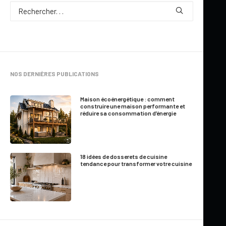
Par
Yves Carignan
NOS DERNIÈRES PUBLICATIONS
1 Minute
|
16 janvier 2009
Maison écoénergétique : comment
construire une maison performante et
réduire sa consommation d’énergie
Les habitués de notre site français ne seront pas
impressionnés mais ceux qui visitaient
notre site anglais
seront heureux de constater que celui-ci est enfin revampé !
18 idées de dosserets de cuisine
Recherche plus facile, implantation de nouvelles
tendance pour transformer votre cuisine
caractéristiques Web, bref, tous les outils pour permettre à
notre clientèle de trouver plus facilement
le modèle
répondant le mieux à leurs besoins, les services de
modifications de plans
, les services de
plans