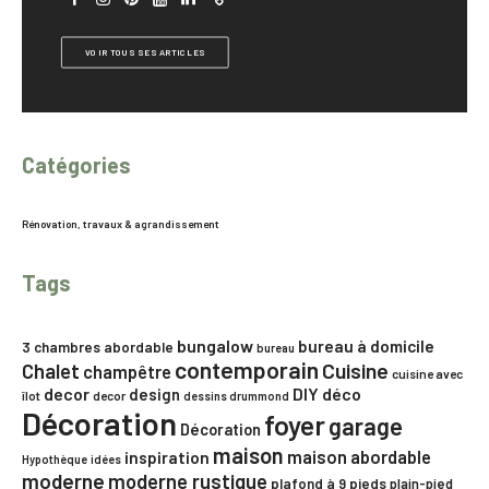
VOIR TOUS SES ARTICLES
Catégories
Rénovation, travaux & agrandissement
Tags
bungalow
bureau à domicile
3 chambres
abordable
bureau
contemporain
Chalet
Cuisine
champêtre
cuisine avec
decor
DIY
déco
design
îlot
decor
dessins drummond
Décoration
foyer
garage
Décoration
maison
maison abordable
inspiration
Hypothèque
idées
moderne
moderne rustique
plafond à 9 pieds
plain-pied