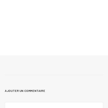
Mis à jour le 24 juin 2026
12 conseils pour vendre sa maison plus
rapidement et au meilleur prix
AJOUTER UN COMMENTAIRE