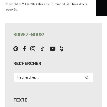
Copyright © 2007-2024 Dessins Drummond INC. Tous droits
des plus attrayantes avec
lucarne
et
excellent rangement
.
réservés.
Pour en savoir davantage…
SUIVEZ-NOUS!
RECHERCHER
TEXTE