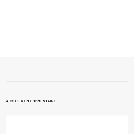
Mis à jour le 3 mai 2026
Plan de maison à étage avec garage et foyer
STÛV et grande fenestration | North (#6128)
AJOUTER UN COMMENTAIRE