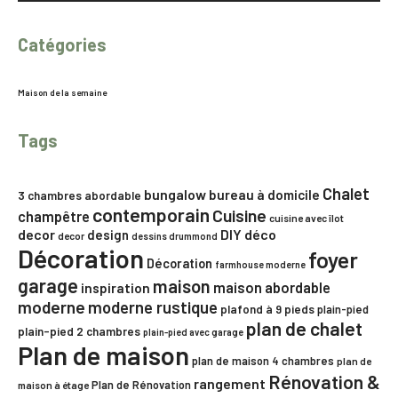
Catégories
Maison de la semaine
Tags
Chalet
bungalow
bureau à domicile
3 chambres
abordable
contemporain
Cuisine
champêtre
cuisine avec îlot
decor
DIY
déco
design
decor
dessins drummond
Décoration
foyer
Décoration
farmhouse moderne
garage
maison
maison abordable
inspiration
moderne
moderne rustique
plafond à 9 pieds
plain-pied
plan de chalet
plain-pied 2 chambres
plain-pied avec garage
Plan de maison
plan de maison 4 chambres
plan de
Rénovation &
rangement
Plan de Rénovation
maison à étage