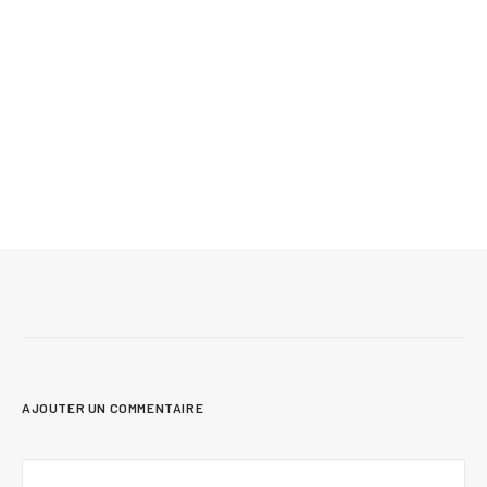
10 juin 2026
Plan de maison transitionnelle avec suite
principale au rez-de-chaussée, bureau et
rangement boni – Soho (#3736)
AJOUTER UN COMMENTAIRE