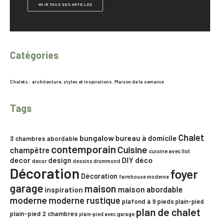
VOIR TOUS SES ARTICLES
Catégories
Chalets : architecture, styles et inspirations
,
Maison de la semaine
Tags
Chalet
bungalow
bureau à domicile
3 chambres
abordable
contemporain
Cuisine
champêtre
cuisine avec îlot
decor
DIY
déco
design
decor
dessins drummond
Décoration
foyer
Décoration
farmhouse moderne
garage
maison
maison abordable
inspiration
moderne
moderne rustique
plafond à 9 pieds
plain-pied
plan de chalet
plain-pied 2 chambres
plain-pied avec garage