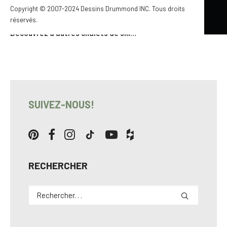
Copyright © 2007-2024 Dessins Drummond INC. Tous droits
de vous offrir ce 2939B-V2.
Pour en savoir davantage…
réservés.
Découvrez d’autres chalets de ski…
SUIVEZ-NOUS!
RECHERCHER