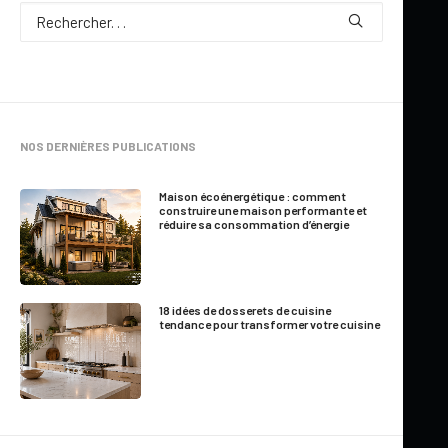
Par
Jennifer Larocque
NOS DERNIÈRES PUBLICATIONS
4 Minutes
|
Mis à jour le 13 novembre 2025
Maison écoénergétique : comment
construire une maison performante et
réduire sa consommation d’énergie
Le temps est venu de redécorer votre salle de séjour ? Vous
recherchez un look simple et sobre, à la fois tendance et
intemporel ? Un style qui traduira votre goût pour le design, un
18 idées de dosserets de cuisine
style propre à vous, un style zen & contrasté? Pourquoi
tendance pour transformer votre cuisine
n’opteriez-vous pas pour une salle de séjour avec du noir ?
Avez-vous déjà entendu parler du style scandinave et des
différentes possibilités que ce style offre, comme les décors
nordiques ?