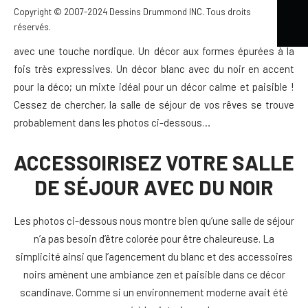
Copyright © 2007-2024 Dessins Drummond INC. Tous droits
Aujourd’hui, je vous offre 17 fabuleuses idées de décor pour une
réservés.
salle de séjour avec du noir. Une salle de séjour scandinave
avec une touche nordique. Un décor aux formes épurées à la
fois très expressives. Un décor blanc avec du noir en accent
pour la déco; un mixte idéal pour un décor calme et paisible !
Cessez de chercher, la salle de séjour de vos rêves se trouve
probablement dans les photos ci-dessous…
ACCESSOIRISEZ VOTRE SALLE
DE SÉJOUR AVEC DU NOIR
Les photos ci-dessous nous montre bien qu’une salle de séjour
n’a pas besoin d’être colorée pour être chaleureuse. La
simplicité ainsi que l’agencement du blanc et des accessoires
noirs amènent une ambiance zen et paisible dans ce décor
scandinave. Comme si un environnement moderne avait été