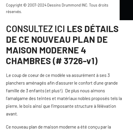
construction:
https://www.youtube.com/watch?
Copyright © 2007-2024 Dessins Drummond INC. Tous droits
v=MUugclLbGbU
réservés.
CONSULTEZ ICI
LES DÉTAILS
DE CE NOUVEAU PLAN DE
MAISON MODERNE 4
CHAMBRES (# 3726-v1)
Le coup de coeur de ce modèle va assurément à ses 3
planchers aménagés afin d’assurer le confort d’une grande
famille de 3 enfants (et plus!). De plus nous aimons
l’amalgame des teintes et matériaux nobles proposés tels la
pierre, le bois ainsi que l’imposante structure à l’élévation
avant.
Ce nouveau plan de maison moderne a été conçu par la