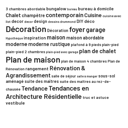
bungalow
bureau à domicile
3 chambres
abordable
bureau
contemporain
Chalet
Cuisine
champêtre
cuisine avec
decor
DIY
déco
design
îlot
decor
dessins drummond
Décoration
foyer
garage
Décoration
maison
maison abordable
inspiration
Hypothèque
moderne
moderne rustique
plafond à 9 pieds
plain-pied
plan de chalet
plain-pied 2 chambres
plain-pied avec garage
Plan de maison
plan de maison 4 chambres
Plan de
Rénovation &
rangement
Rénovation
Agrandissement
sous-sol
salle de séjour
salle à manger
aménagé
suite des maîtres
suite des maîtres au rez-de-
Tendances en
Tendance
chausée
Architecture Résidentielle
truc et astuce
vestibule