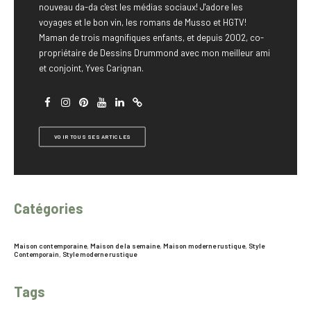
nouveau da-da c'est les médias sociaux! J'adore les
voyages et le bon vin, les romans de Musso et HGTV!
Maman de trois magnifiques enfants, et depuis 2002, co-
propriétaire de Dessins Drummond avec mon meilleur ami
et conjoint, Yves Carignan.
VOIR TOUS SES ARTICLES
Catégories
Maison contemporaine
,
Maison de la semaine
,
Maison moderne rustique
,
Style
Contemporain
,
Style moderne rustique
Tags