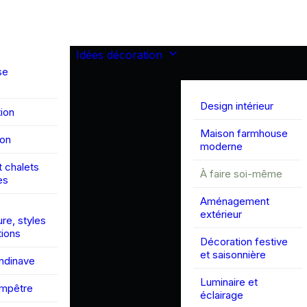
Idées décoration
se
Design intérieur
ion
Maison farmhouse
son
moderne
 chalets
À faire soi-même
es
Aménagement
extérieur
ure, styles
tions
Décoration festive
et saisonnière
andinave
Luminaire et
ampêtre
éclairage