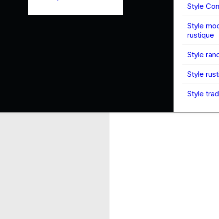
Style Co
Style mo
rustique
Style ran
Style rus
Style trad