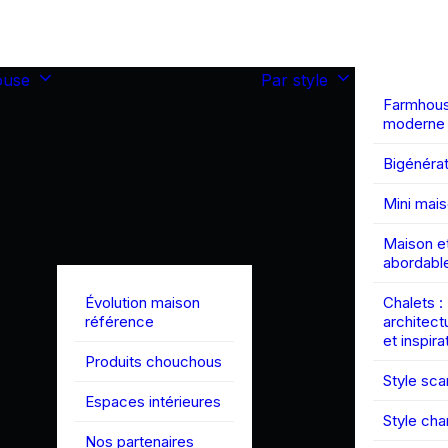
ouse
Par style
Farmhou
moderne
Bigénérat
Mini mai
Maison et
abordabl
Évolution maison
Chalets :
référence
architect
et inspira
Produits chouchous
Style sc
Espaces intérieures
Style ch
Nos partenaires