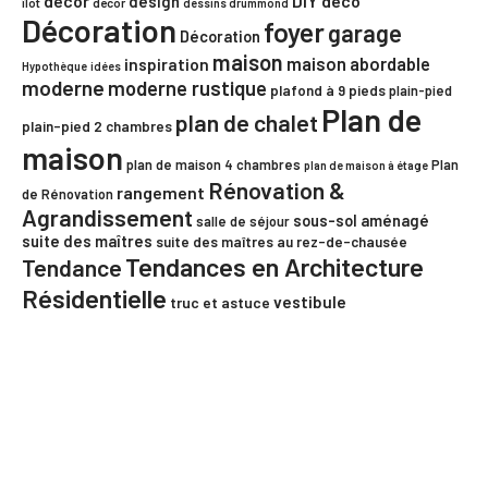
decor
DIY
déco
design
îlot
decor
dessins drummond
Décoration
foyer
garage
Décoration
maison
maison abordable
inspiration
Hypothèque
idées
moderne
moderne rustique
plafond à 9 pieds
plain-pied
Plan de
plan de chalet
plain-pied 2 chambres
maison
plan de maison 4 chambres
Plan
plan de maison à étage
Rénovation &
rangement
de Rénovation
Agrandissement
sous-sol aménagé
salle de séjour
suite des maîtres
suite des maîtres au rez-de-chausée
Tendances en Architecture
Tendance
Résidentielle
vestibule
truc et astuce