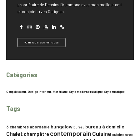
propriétaire de Dessins Drummond avec mon meilleur ami
et conjoint, Yves Carignan.
VOIR TOUS SES ARTICLES
Catégories
Coup de coeur
,
Design intérieur
,
Matériaux
,
Style moderne rustique
,
Style rustique
Tags
bungalow
bureau à domicile
3 chambres
abordable
bureau
contemporain
Chalet
Cuisine
champêtre
cuisine avec