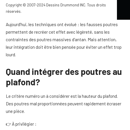
maximiser la hauteur, la lumière et l’effet spectaculaire des
Copyright © 2007-2024 Dessins Drummond INC. Tous droits
réservés.
poutres.
Aujourd’hui, les techniques ont évolué : les fausses poutres
permettent de recréer cet effet avec légèreté, sans les
contraintes des poutres massives d’antan. Mais attention,
leur intégration doit être bien pensée pour éviter un effet trop
lourd.
Quand intégrer des poutres au
plafond?
Le critère numéro un à considérer est la hauteur du plafond.
Des poutres mal proportionnées peuvent rapidement écraser
une pièce.
👉 À privilégier :