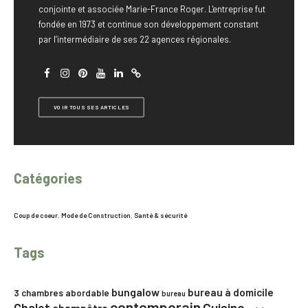
conjointe et associée Marie-France Roger. L'entreprise fut
fondée en 1973 et continue son développement constant
par l’intermédiaire de ses 22 agences régionales.
VOIR TOUS SES ARTICLES
Catégories
Coup de coeur
,
Mode de Construction
,
Santé & sécurité
Tags
bungalow
bureau à domicile
3 chambres
abordable
bureau
contemporain
Chalet
Cuisine