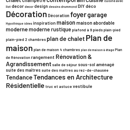
champêtre
cuisine avec
decor
DIY
déco
design
îlot
decor
dessins drummond
Décoration
foyer
garage
Décoration
maison
maison abordable
inspiration
Hypothèque
idées
moderne
moderne rustique
plafond à 9 pieds
plain-pied
Plan de
plan de chalet
plain-pied 2 chambres
maison
plan de maison 4 chambres
Plan
plan de maison à étage
Rénovation &
rangement
de Rénovation
Agrandissement
sous-sol aménagé
salle de séjour
suite des maîtres
suite des maîtres au rez-de-chausée
Tendances en Architecture
Tendance
Résidentielle
vestibule
truc et astuce