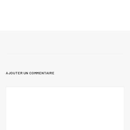
Mis à jour le 29 juillet 2026
Construire une maison sur dalle avec mur de
fondation : tout ce qu’il faut savoir
AJOUTER UN COMMENTAIRE