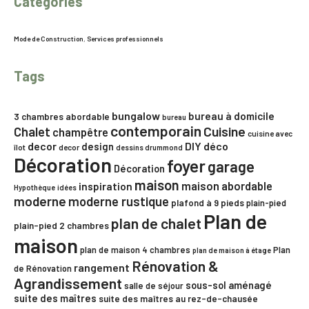
Catégories
Mode de Construction
,
Services professionnels
Tags
bungalow
bureau à domicile
3 chambres
abordable
bureau
contemporain
Chalet
Cuisine
champêtre
cuisine avec
decor
DIY
déco
design
îlot
decor
dessins drummond
Décoration
foyer
garage
Décoration
maison
maison abordable
inspiration
Hypothèque
idées
moderne
moderne rustique
plafond à 9 pieds
plain-pied
Plan de
plan de chalet
plain-pied 2 chambres
maison
plan de maison 4 chambres
Plan
plan de maison à étage
Rénovation &
rangement
de Rénovation
Agrandissement
sous-sol aménagé
salle de séjour
suite des maîtres
suite des maîtres au rez-de-chausée