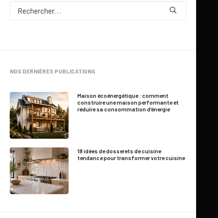
Par
Jessica Langlois
NOS DERNIÈRES PUBLICATIONS
1 Minutes
|
Mis à jour le 15 mai 2026
Maison écoénergétique : comment
construire une maison performante et
réduire sa consommation d’énergie
Voici les étapes à suivre
Analyse de sol et élaboration des plans et devis
18 idées de dosserets de cuisine
Contacter un
technologue
ou un
ingénieur
pour obtenir les
tendance pour transformer votre cuisine
plans et devis* (profil de votre terrain, topographie du site,
pente du terrain, niveau de perméabilité, etc.).
*Exigés par le
Ministère du Développement durable
, de
l’Environnement et des Parcs.