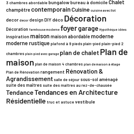
Chalet
bungalow
bureau à domicile
3 chambres
abordable
contemporain
Cuisine
champêtre
cuisine avec îlot
Décoration
decor
DIY
déco
design
decor
foyer
garage
Décoration
farmhouse moderne
Hypothèque
idées
maison
moderne
maison abordable
inspiration
moderne rustique
plafond à 9 pieds
plain-pied
plain-pied 2
Plan de
plan de chalet
chambres
plain-pied avec garage
maison
plan de maison 4 chambres
plan de maison à étage
Rénovation &
rangement
Plan de Rénovation
Agrandissement
sous-sol aménagé
salle de séjour
suite des maîtres
suite des maîtres au rez-de-chausée
Tendances en Architecture
Tendance
Résidentielle
vestibule
truc et astuce