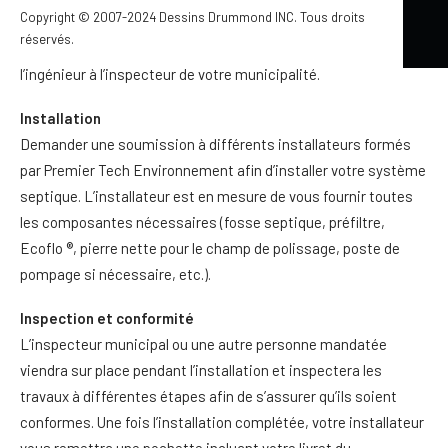
Copyright © 2007-2024 Dessins Drummond INC. Tous droits
Obtention du permis
réservés.
Soumettre les plans et devis reçus du technologue ou de
l’ingénieur à l’inspecteur de votre municipalité.
Installation
Demander une soumission à différents installateurs formés
par Premier Tech Environnement afin d’installer votre système
septique. L’installateur est en mesure de vous fournir toutes
les composantes nécessaires (fosse septique, préfiltre,
Ecoflo ®, pierre nette pour le champ de polissage, poste de
pompage si nécessaire, etc.).
Inspection et conformité
L’inspecteur municipal ou une autre personne mandatée
viendra sur place pendant l’installation et inspectera les
travaux à différentes étapes afin de s’assurer qu’ils soient
conformes. Une fois l’installation complétée, votre installateur