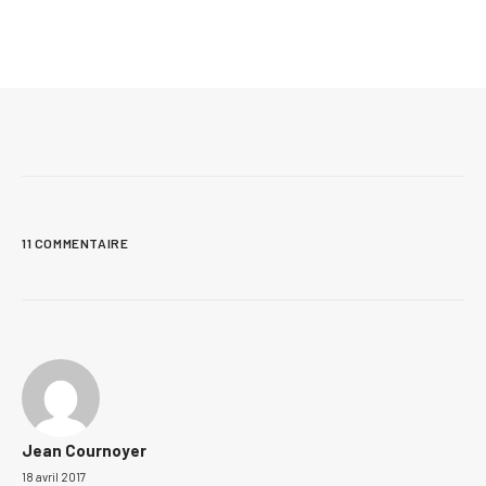
2 septembre 2011
Amélie et Dominic, salle de bain au sous-sol
11 COMMENTAIRE
Jean Cournoyer
18 avril 2017