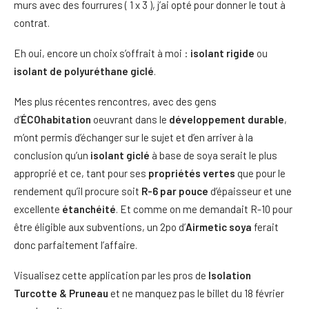
murs avec des fourrures ( 1 x 3 ), j’ai opté pour donner le tout à
contrat.
Eh oui, encore un choix s’offrait à moi :
isolant rigide
ou
isolant de polyuréthane giclé
.
Mes plus récentes rencontres, avec des gens
d’
ÉCOhabitation
oeuvrant dans le
développement durable
,
m’ont permis d’échanger sur le sujet et d’en arriver à la
conclusion qu’un
isolant giclé
à base de soya serait le plus
approprié et ce, tant pour ses
propriétés vertes
que pour le
rendement qu’il procure soit
R-6 par pouce
d’épaisseur et une
excellente
étanchéité
. Et comme on me demandait R-10 pour
être éligible aux subventions, un 2po d’
Airmetic soya
ferait
donc parfaitement l’affaire.
Visualisez cette application par les pros de
Isolation
Turcotte & Pruneau
et ne manquez pas le billet du 18 février