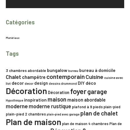
Catégories
Matériaux
Tags
bungalow
bureau à domicile
3 chambres
abordable
bureau
contemporain
Chalet
Cuisine
champêtre
cuisine avec
decor
DIY
déco
design
îlot
decor
dessins drummond
Décoration
foyer
garage
Décoration
maison
maison abordable
inspiration
Hypothèque
moderne
moderne rustique
plafond à 9 pieds
plain-pied
plan de chalet
plain-pied 2 chambres
plain-pied avec garage
Plan de maison
plan de maison 4 chambres
Plan de