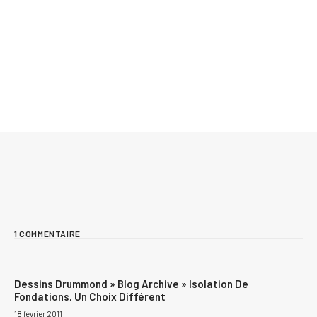
Mis à jour le 30 mai 2026
Liste de matériaux pour construire : comment
mieux prévoir vos coûts et éviter les imprévus
1 COMMENTAIRE
Dessins Drummond » Blog Archive » Isolation De
Fondations, Un Choix Différent
18 février 2011