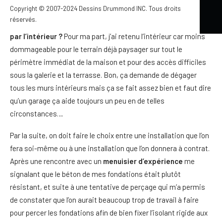
Copyright © 2007-2024 Dessins Drummond INC. Tous droits
Différentes avenues s’offrent à vous lorsque vient le moment
réservés.
d’isoler les fondations d’une telle maison.
Par l’extérieur ou
par l’intérieur ?
Pour ma part, j’ai retenu l’intérieur car moins
dommageable pour le terrain déjà paysager sur tout le
périmètre immédiat de la maison et pour des accès difficiles
sous la galerie et la terrasse. Bon, ça demande de dégager
tous les murs intérieurs mais ça se fait assez bien et faut dire
qu’un garage ça aide toujours un peu en de telles
circonstances…
Par la suite, on doit faire le choix entre une installation que l’on
fera soi-même ou à une installation que l’on donnera à contrat.
Après une rencontre avec un
menuisier d’expérience
me
signalant que le béton de mes fondations était plutôt
résistant, et suite à une tentative de perçage qui m’a permis
de constater que l’on aurait beaucoup trop de travail à faire
pour percer les fondations afin de bien fixer l’isolant rigide aux