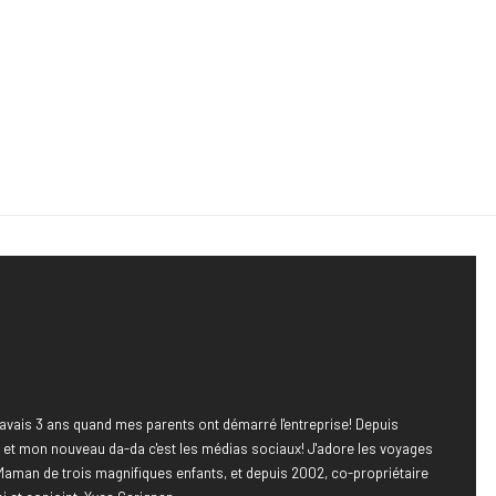
avais 3 ans quand mes parents ont démarré l'entreprise! Depuis
e, et mon nouveau da-da c'est les médias sociaux! J'adore les voyages
Maman de trois magnifiques enfants, et depuis 2002, co-propriétaire