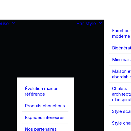
ouse
Par style
Farmhou
moderne
Bigénérat
Mini mai
Maison et
abordabl
Évolution maison
Chalets :
référence
architect
et inspira
Produits chouchous
Style sc
Espaces intérieures
Style ch
Nos partenaires