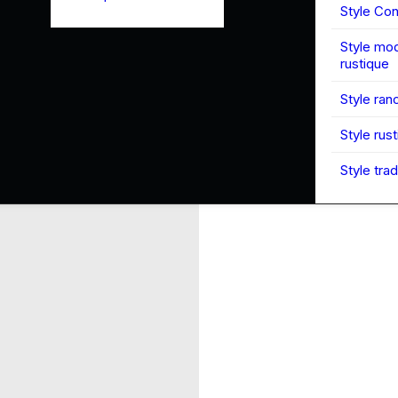
Style Co
Style mo
rustique
Style ran
Style rus
Style trad