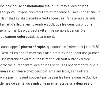
rincipale cause de
mélanome malin
. Toutefois, des études
toujours : l’exposition régulière et modérée au soleil constitue un
le de maladies, du
diabète
à l’
ostéoporose
. Par exemple, le soleil
irmait d’ailleurs, en novembre 2008, que les gens qui ont une
ue la norme. De plus, cette
vitamine
semble jouer un rôle
 du
cancer colorectal
, notamment.
, aussi appelé
photothérapie
, qui consiste à s’exposer jusqu’à 30
. C’est la luminosité maximale atteinte à l’extérieur par une journée
 qu’une marche de 30 minutes le matin, ou tout autre exercice
inothérapie. Par contre, des études sérieuses ont démontré que la
ion saisonnière
chez deux patients sur trois, sans effets
onne pas finissent souvent par passer les hivers dans le Sud. La
roblèmes de santé, du
syndrome prémenstruel
à la
dépression