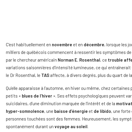
C’est habituellement en
novembre
et en
décembre
, lorsque les 
milliers de québécois commencent à ressentir les symptômes de
par le chercheur américain
Norman E. Rosenthal
, ce
trouble aff
variations saisonnières d’intensité lumineuse, ce qui entraînerai
le Dr Rosenthal, le
TAS
affecte, à divers degrés, plus du quart de l
Qu’elle apparaisse à l’automne, en hiver ou même, chez certaines p
petits «
blues de l’hiver
». Ses effets psychologiques peuvent varie
suicidaires, d’une diminution marquée de l’intérêt et de la
motivat
hyper-somnolence
, une
baisse d’énergie
et
de libido
, une forte
personnes touchées sont des femmes. Heureusement, les symp
spontanément durant un
voyage au soleil
.