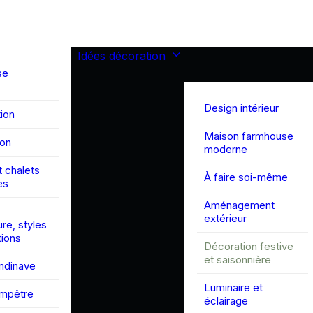
Idées décoration
se
Design intérieur
ion
Maison farmhouse
son
moderne
 chalets
À faire soi-même
es
Aménagement
extérieur
ure, styles
tions
Décoration festive
et saisonnière
andinave
Luminaire et
ampêtre
éclairage