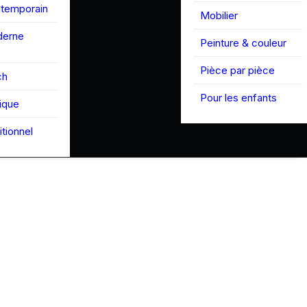
ntemporain
Mobilier
derne
Peinture & couleur
Pièce par pièce
ch
Pour les enfants
tique
itionnel