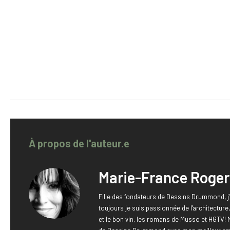
À propos de l'auteur.e
Marie-France Roger
Fille des fondateurs de Dessins Drummond, j'
toujours je suis passionnée de l'architectur
et le bon vin, les romans de Musso et HGTV! 