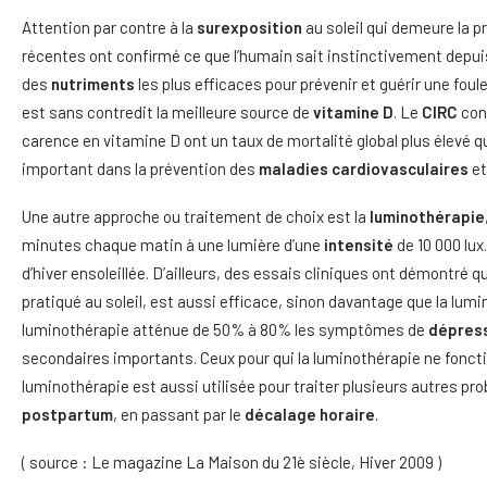
Attention par contre à la
surexposition
au soleil qui demeure la p
récentes ont confirmé ce que l’humain sait instinctivement depuis 
des
nutriments
les plus efficaces pour prévenir et guérir une fou
est sans contredit la meilleure source de
vitamine D
. Le
CIRC
conf
carence en vitamine D ont un taux de mortalité global plus élevé q
important dans la prévention des
maladies cardiovasculaires
et
Une autre approche ou traitement de choix est la
luminothérapie
minutes chaque matin à une lumière d’une
intensité
de 10 000 lux
d’hiver ensoleillée. D’ailleurs, des essais cliniques ont démontré
pratiqué au soleil, est aussi efficace, sinon davantage que la lum
luminothérapie atténue de 50% à 80% les symptômes de
dépress
secondaires importants. Ceux pour qui la luminothérapie ne foncti
luminothérapie est aussi utilisée pour traiter plusieurs autres p
postpartum
, en passant par le
décalage horaire
.
( source : Le magazine La Maison du 21è siècle, Hiver 2009 )