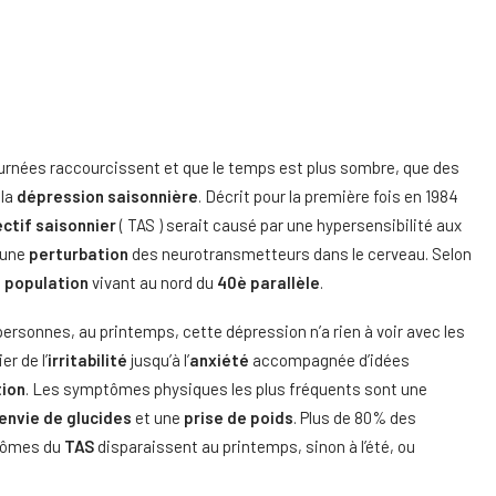
journées raccourcissent et que le temps est plus sombre, que des
 la
dépression saisonnière
. Décrit pour la première fois en 1984
ectif saisonnier
( TAS ) serait causé par une hypersensibilité aux
t une
perturbation
des neurotransmetteurs dans le cerveau. Selon
a
population
vivant au nord du
40è parallèle
.
ersonnes, au printemps, cette dépression n’a rien à voir avec les
r de l’
irritabilité
jusqu’à l’
anxiété
accompagnée d’idées
ion
. Les symptômes physiques les plus fréquents sont une
envie de glucides
et une
prise de poids
. Plus de 80% des
tômes du
TAS
disparaissent au printemps, sinon à l’été, ou