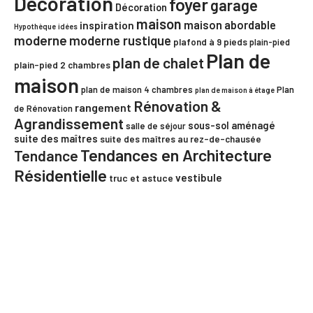
Décoration
foyer
garage
Décoration
maison
maison abordable
inspiration
Hypothèque
idées
moderne
moderne rustique
plafond à 9 pieds
plain-pied
Plan de
plan de chalet
plain-pied 2 chambres
maison
plan de maison 4 chambres
Plan
plan de maison à étage
Rénovation &
rangement
de Rénovation
Agrandissement
sous-sol aménagé
salle de séjour
suite des maîtres
suite des maîtres au rez-de-chausée
Tendances en Architecture
Tendance
Résidentielle
vestibule
truc et astuce