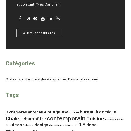
et conjoint, Yves Carignan.
VOIR TOUS SES ARTICLES
Catégories
Chalets : architecture, styles et inspirations
,
Maison de la semaine
Tags
bungalow
bureau à domicile
3 chambres
abordable
bureau
contemporain
Chalet
Cuisine
champêtre
cuisine avec
decor
DIY
déco
design
îlot
decor
dessins drummond