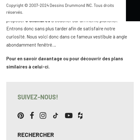
C’est d’ailleurs ce nouveau volume en saillie sur la droite qui
Copyright © 2007-2024 Dessins Drummond INC. Tous droits
permet un réaménagement significatif de l’intérieur visant à
réservés.
proposer
3 chambres
à coucher sur un même plancher.
Entrons donc sans plus tarder afin de satisfaire notre
curiosité. Nous voici donc dans ce fameux vestibule à angle
abondamment fenêtré…
Pour en savoir davantage ou pour découvrir des plans
similaires à celui-ci.
SUIVEZ-NOUS!
RECHERCHER