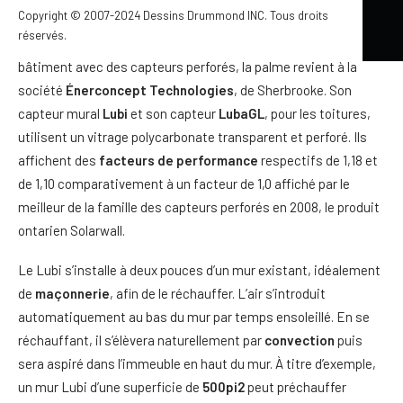
International
).
Copyright © 2007-2024 Dessins Drummond INC. Tous droits
réservés.
Pour préchauffer l’air qui arrive de l’extérieur d’un grand
bâtiment avec des capteurs perforés, la palme revient à la
société
Énerconcept Technologies
, de Sherbrooke. Son
capteur mural
Lubi
et son capteur
LubaGL
, pour les toitures,
utilisent un vitrage polycarbonate transparent et perforé. Ils
affichent des
facteurs de performance
respectifs de 1,18 et
de 1,10 comparativement à un facteur de 1,0 affiché par le
meilleur de la famille des capteurs perforés en 2008, le produit
ontarien Solarwall.
Le Lubi s’installe à deux pouces d’un mur existant, idéalement
de
maçonnerie
, afin de le réchauffer. L’air s’introduit
automatiquement au bas du mur par temps ensoleillé. En se
réchauffant, il s’élèvera naturellement par
convection
puis
sera aspiré dans l’immeuble en haut du mur. À titre d’exemple,
un mur Lubi d’une superficie de
500pi2
peut préchauffer