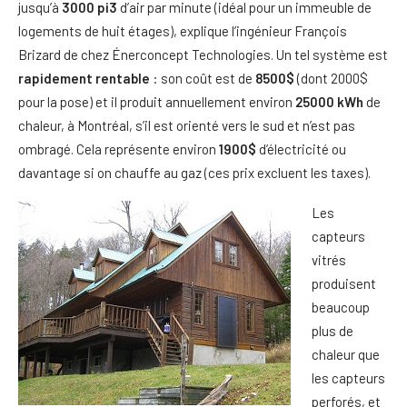
jusqu’à
3000 pi3
d’air par minute (idéal pour un immeuble de
logements de huit étages), explique l’ingénieur François
Brizard de chez Énerconcept Technologies. Un tel système est
rapidement rentable
: son coût est de
8500$
(dont 2000$
pour la pose) et il produit annuellement environ
25000 kWh
de
chaleur, à Montréal, s’il est orienté vers le sud et n’est pas
ombragé. Cela représente environ
1900$
d’électricité ou
davantage si on chauffe au gaz (ces prix excluent les taxes).
Les
capteurs
vitrés
produisent
beaucoup
plus de
chaleur que
les capteurs
perforés, et