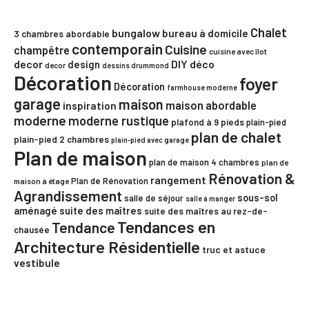
Chalet
bungalow
bureau à domicile
3 chambres
abordable
contemporain
Cuisine
champêtre
cuisine avec îlot
decor
DIY
déco
design
decor
dessins drummond
Décoration
foyer
Décoration
farmhouse moderne
garage
maison
maison abordable
inspiration
moderne
moderne rustique
plafond à 9 pieds
plain-pied
plan de chalet
plain-pied 2 chambres
plain-pied avec garage
Plan de maison
plan de maison 4 chambres
plan de
Rénovation &
rangement
Plan de Rénovation
maison à étage
Agrandissement
sous-sol
salle de séjour
salle à manger
aménagé
suite des maîtres
suite des maîtres au rez-de-
Tendances en
Tendance
chausée
Architecture Résidentielle
truc et astuce
vestibule