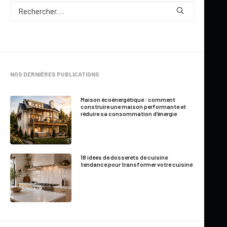
Par
Marie-France Roger
NOS DERNIÈRES PUBLICATIONS
3 Minutes
|
3 juin 2011
Maison écoénergétique : comment
construire une maison performante et
réduire sa consommation d’énergie
Deux entreprises
québécoises fabriquent
18 idées de dosserets de cuisine
les
capteurs solaires à
tendance pour transformer votre cuisine
air les plus
performants
, selon les
données les plus
récentes de l’Association canadienne de normalisation (
CSA