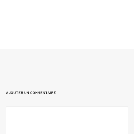
Mis à jour le 24 juin 2026
12 conseils pour vendre sa maison plus
rapidement et au meilleur prix
AJOUTER UN COMMENTAIRE