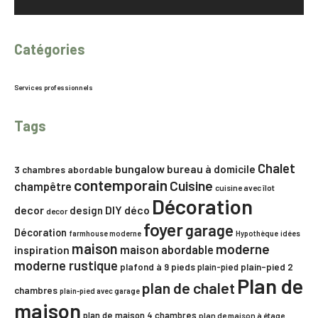
Catégories
Services professionnels
Tags
Chalet
bungalow
bureau à domicile
3 chambres
abordable
contemporain
Cuisine
champêtre
cuisine avec îlot
Décoration
decor
DIY
déco
design
decor
foyer
garage
Décoration
farmhouse moderne
Hypothèque
idées
maison
moderne
maison abordable
inspiration
moderne rustique
plafond à 9 pieds
plain-pied
plain-pied 2
Plan de
plan de chalet
chambres
plain-pied avec garage
maison
plan de maison 4 chambres
plan de maison à étage