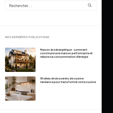
Par
Marie-France Roger
NOS DERNIÈRES PUBLICATIONS
1 Minute
|
31 mai 2010
Maison écoénergétique : comment
construire une maison performante et
réduire sa consommation d’énergie
Plusieurs répondent non à cette question. Seriez-vous en
mesure sur le champ de mettre sur papier la liste de tous vos
biens sans rien oublier? Vous avez combien de chandails?
18 idées de dosserets de cuisine
Combien de DVD? Combien de serviettes de bain?
tendance pour transformer votre cuisine
La mémoire est une faculté qui oublie et encore plus dans une
situation stressante comme un sinistre habitation. C’est
pourquoi cette liste devient encore plus importante dans une
telle situation.