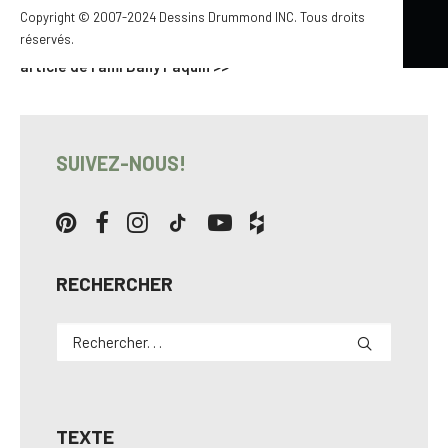
Copyright © 2007-2024 Dessins Drummond INC. Tous droits
réservés.
De plus, l’inventaire de vos biens sert à…
lire l’original de cet
article de l’ami Dany Paquin >>
SUIVEZ-NOUS!
RECHERCHER
TEXTE