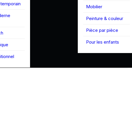
ntemporain
Mobilier
derne
Peinture & couleur
Pièce par pièce
ch
Pour les enfants
tique
itionnel