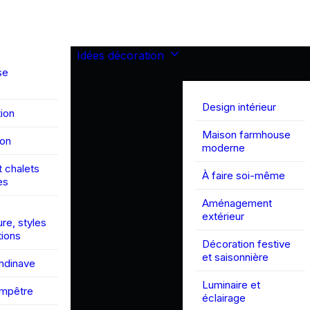
Idées décoration
se
Design intérieur
ion
Maison farmhouse
son
moderne
 chalets
À faire soi-même
es
Aménagement
extérieur
ure, styles
tions
Décoration festive
et saisonnière
andinave
Luminaire et
ampêtre
éclairage