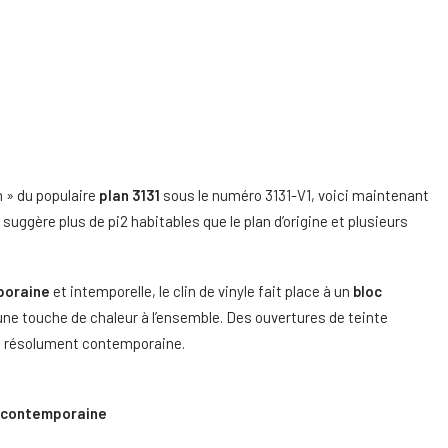
 » du populaire
plan 3131
sous le numéro 3131-V1, voici maintenant
, suggère plus de pi2 habitables que le plan d’origine et plusieurs
poraine
et intemporelle, le clin de vinyle fait place à un
bloc
une touche de chaleur à l’ensemble. Des ouvertures de teinte
re résolument contemporaine.
n contemporaine