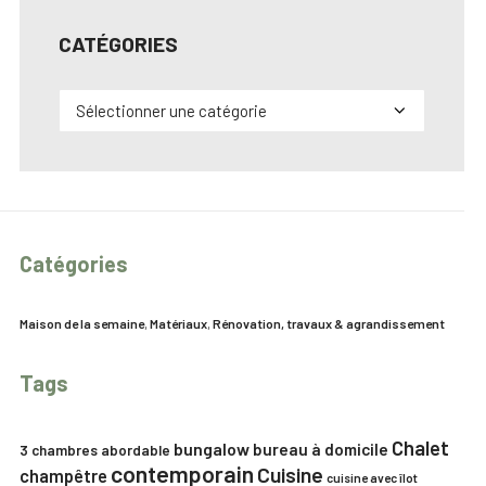
CATÉGORIES
Catégories
Catégories
Maison de la semaine
,
Matériaux
,
Rénovation, travaux & agrandissement
Tags
Chalet
bungalow
bureau à domicile
3 chambres
abordable
contemporain
Cuisine
champêtre
cuisine avec îlot