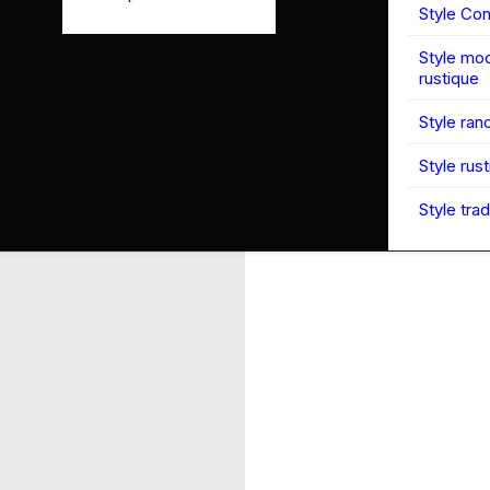
Style Co
Style mo
rustique
Style ran
Style rus
Style trad