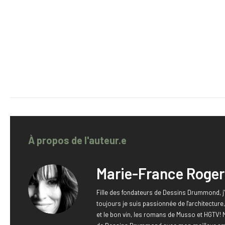
À propos de l'auteur.e
Marie-France Roger
Fille des fondateurs de Dessins Drummond, j'
toujours je suis passionnée de l'architectur
et le bon vin, les romans de Musso et HGTV! 