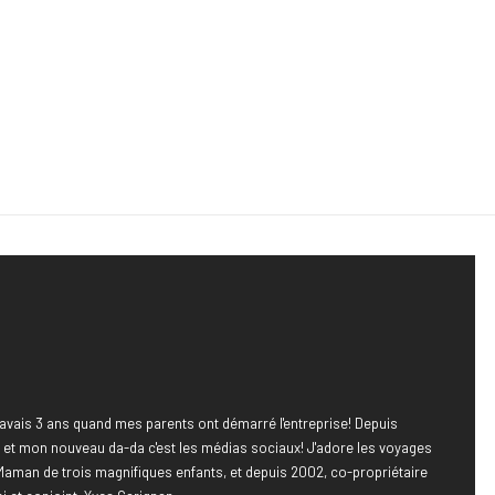
avais 3 ans quand mes parents ont démarré l'entreprise! Depuis
e, et mon nouveau da-da c'est les médias sociaux! J'adore les voyages
Maman de trois magnifiques enfants, et depuis 2002, co-propriétaire