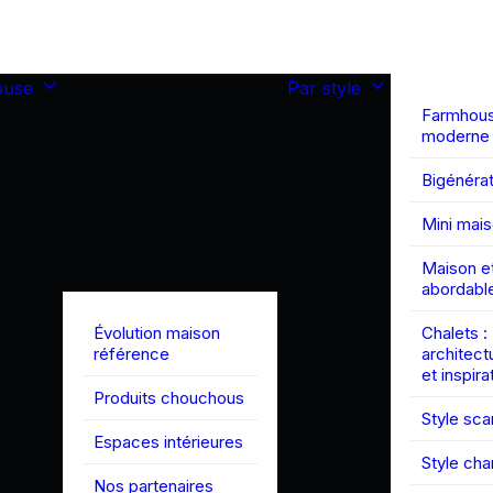
ouse
Par style
Farmhou
moderne
Bigénérat
Mini mai
Maison et
abordabl
Évolution maison
Chalets :
référence
architect
et inspira
Produits chouchous
Style sc
Espaces intérieures
Style ch
Nos partenaires