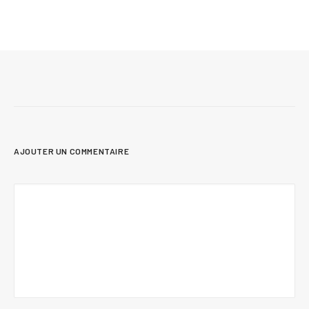
Plans de maison sur mesure : 7 réalisations
conçues au Québec
AJOUTER UN COMMENTAIRE