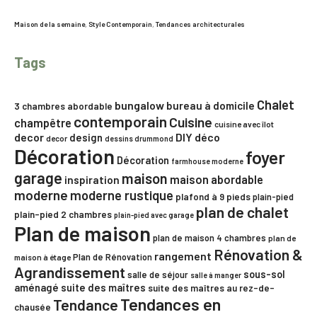
Maison de la semaine
,
Style Contemporain
,
Tendances architecturales
Tags
Chalet
bungalow
bureau à domicile
3 chambres
abordable
contemporain
Cuisine
champêtre
cuisine avec îlot
decor
DIY
déco
design
decor
dessins drummond
Décoration
foyer
Décoration
farmhouse moderne
garage
maison
maison abordable
inspiration
moderne
moderne rustique
plafond à 9 pieds
plain-pied
plan de chalet
plain-pied 2 chambres
plain-pied avec garage
Plan de maison
plan de maison 4 chambres
plan de
Rénovation &
rangement
Plan de Rénovation
maison à étage
Agrandissement
sous-sol
salle de séjour
salle à manger
aménagé
suite des maîtres
suite des maîtres au rez-de-
Tendances en
Tendance
chausée