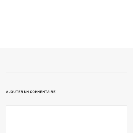
13 juillet 2026
Salle de lavage et coin buanderie : 10 photos
et idées d’aménagement
AJOUTER UN COMMENTAIRE