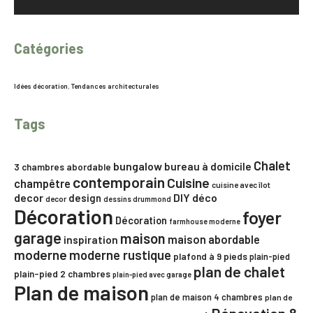
Catégories
Idées décoration
,
Tendances architecturales
Tags
Chalet
bungalow
bureau à domicile
3 chambres
abordable
contemporain
Cuisine
champêtre
cuisine avec îlot
decor
DIY
déco
design
decor
dessins drummond
Décoration
foyer
Décoration
farmhouse moderne
garage
maison
maison abordable
inspiration
moderne
moderne rustique
plafond à 9 pieds
plain-pied
plan de chalet
plain-pied 2 chambres
plain-pied avec garage
Plan de maison
plan de maison 4 chambres
plan de