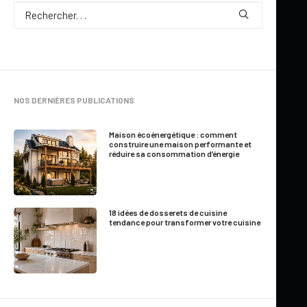
Par
Marie-France Roger
NOS DERNIÈRES PUBLICATIONS
1 Minute
|
13 juin 2010
Maison écoénergétique : comment
construire une maison performante et
réduire sa consommation d’énergie
18 idées de dosserets de cuisine
tendance pour transformer votre cuisine
Qui a dit que la dentelle était désuète ? En
2010, la demoiselle fait son come-back et
s’invite sur nos meubles. Revisité par les
designers, son côté chic, raffiné et bohème apporte une