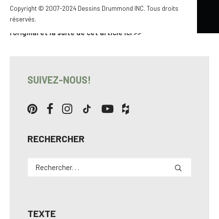
touche poétique à notre intérieur ! Mobilier, art de la table,
Copyright © 2007-2024 Dessins Drummond INC. Tous droits
réservés.
luminaires… la découpe délicate est sur tous les fronts…
Lire
l’original et la suite de cet article ici >>
SUIVEZ-NOUS!
RECHERCHER
TEXTE