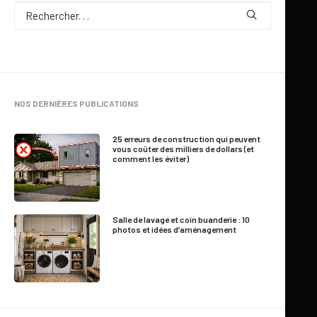
NOS DERNIÈRES PUBLICATIONS
25 erreurs de construction qui peuvent
vous coûter des milliers de dollars (et
comment les éviter)
Mis à jour le 6 août 2026
18 IDÉES DE DOSSERETS DE
CUISINE TENDANCE POUR
TRANSFORMER VOTRE CUISINE
Salle de lavage et coin buanderie : 10
photos et idées d’aménagement
par Jennifer Larocque