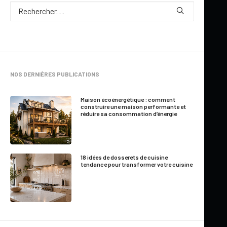
NOS DERNIÈRES PUBLICATIONS
Maison écoénergétique : comment
construire une maison performante et
réduire sa consommation d’énergie
18 idées de dosserets de cuisine
tendance pour transformer votre cuisine
Mis à jour le 11 juillet 2026
PANNEAUX SOLAIRES AU QUÉBEC :
COÛTS, AIDE FINANCIÈRE ET ÉLÉMENTS À
PRÉVOIR DANS VOTRE PLAN