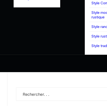
Style Co
Style mo
rustique
Style ran
Style rus
Style trad