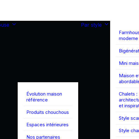
ouse
Par style
Farmhou
moderne
Bigénérat
Mini mai
Maison et
abordabl
Évolution maison
Chalets :
référence
architect
et inspira
Produits chouchous
Style sc
Espaces intérieures
Style ch
Nos partenaires