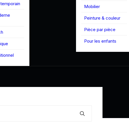
ntemporain
Mobilier
derne
Peinture & couleur
Pièce par pièce
ch
Pour les enfants
tique
itionnel