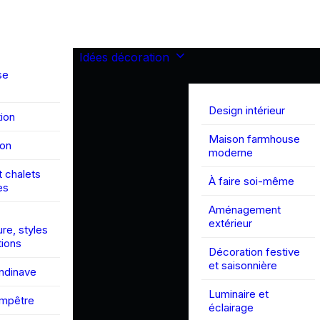
Idées décoration
se
Design intérieur
ion
Maison farmhouse
son
moderne
 chalets
À faire soi-même
es
Aménagement
extérieur
ure, styles
tions
Décoration festive
et saisonnière
andinave
Luminaire et
ampêtre
éclairage