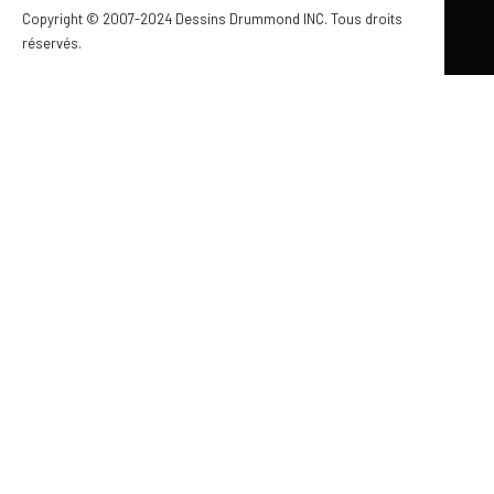
MINI MAISON
GARAGE & CABANON
COUP DE COEUR
Copyright © 2007-2024 Dessins Drummond INC. Tous droits
TENDANCES ARCHITECTURALES
réservés.
CHALETS : ARCHITECTURE, STYLES ET INSPIRATIONS
Mis à jour le 10 mai 2026
PROJET DE WEEK-END : TRANSFORMEZ