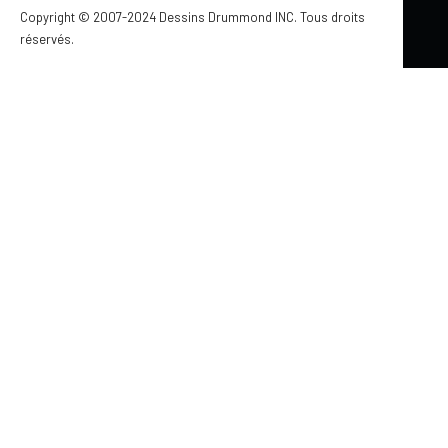
par Marie-France Roger
Copyright © 2007-2024 Dessins Drummond INC. Tous droits
réservés.
FINANCEMENT ET LÉGAL
9 avril 2012
EST-IL PRÉFÉRABLE D’OPTER POUR UNE
HYPOTHÈQUE À TAUX VARIABLE OU À
TAUX FIXE?
par Jessica Langlois
FINANCEMENT ET LÉGAL