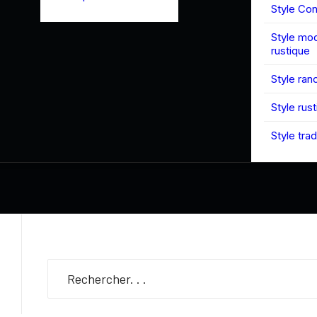
Style Co
Style mo
rustique
Style ran
Style rus
Style trad