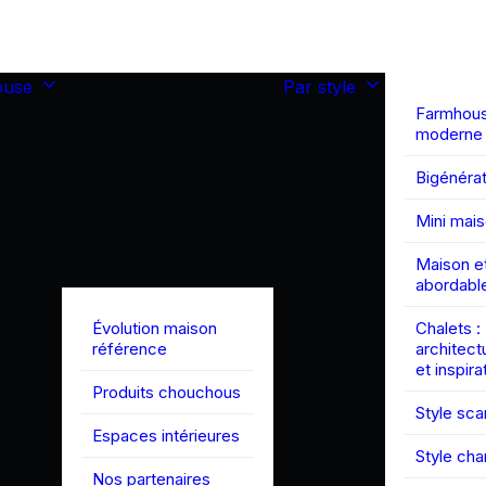
ouse
Par style
Farmhou
moderne
Bigénérat
Mini mai
Maison et
abordabl
Évolution maison
Chalets :
référence
architect
et inspira
Produits chouchous
Style sc
Espaces intérieures
Style ch
Nos partenaires