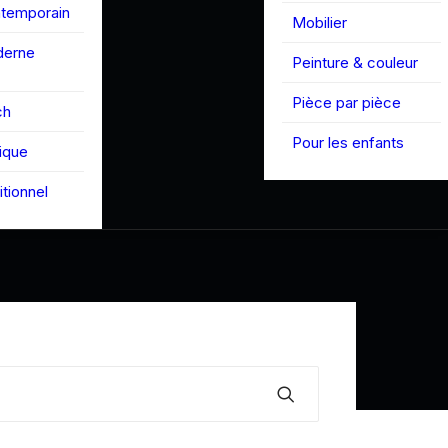
ntemporain
Mobilier
derne
Peinture & couleur
Pièce par pièce
ch
Pour les enfants
tique
itionnel