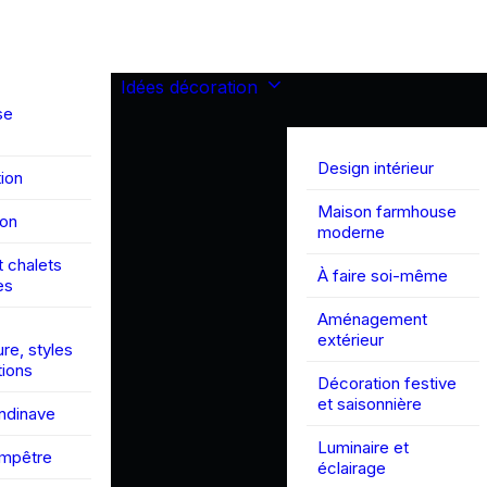
Idées décoration
se
Design intérieur
ion
Maison farmhouse
son
moderne
 chalets
À faire soi-même
es
Aménagement
extérieur
ure, styles
tions
Décoration festive
et saisonnière
andinave
Luminaire et
ampêtre
éclairage