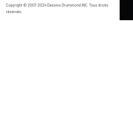
Copyright © 2007-2024 Dessins Drummond INC. Tous droits
réservés.
Mis à jour le 6 avril 2026
COMMENT CHOISIR SES LUMINAIRES POUR
UN DÉCOR CHALEUREUX
par Jennifer Larocque
Ce que j’adore avec le luminaire mural c’est qu’on peut
créer une symétrie dans la pièce et mettre en valeur
quelque chose. Ça permet de jouer avec l’ambiance
générale de la pièce et faire un point focal chaleureux. Je
pense à notre salon avec nos lumières pour cadres dans