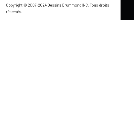
Copyright © 2007-2024 Dessins Drummond INC. Tous droits
réservés.
Mis à jour le 13 novembre 2025
23 IDÉES TENDANCE DÉCORATION
SCANDINAVE POUR CONDO ET
APPARTEMENT
par Jennifer Larocque
COULEUR
PIÈCE PAR PIÈCE
STYLE SCANDINAVE
À FAIRE SOI-MÊME
STYLE MODERNE RUSTIQUE
TENDANCES ARCHITECTURALES
FARMHOUSE MODERNE
IDÉES DÉCORATION
MOBILIER & ACCESSOIRES