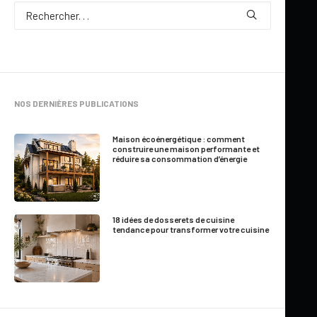
NOS DERNIÈRES PUBLICATIONS
Maison écoénergétique : comment
construire une maison performante et
réduire sa consommation d’énergie
18 idées de dosserets de cuisine
31 mai 2026
tendance pour transformer votre cuisine
CUISINE EXTÉRIEURE : IDÉES
D’AMÉNAGEMENT POUR UN ESPACE
CONVIVIAL ET FONCTIONNEL
par Jennifer Larocque