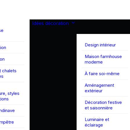
Idées décoration
se
Design intérieur
ion
Maison farmhouse
son
moderne
 chalets
À faire soi-même
es
Aménagement
extérieur
ure, styles
tions
Décoration festive
et saisonnière
andinave
Luminaire et
ampêtre
éclairage