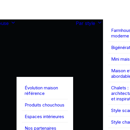
ouse
Par style
Farmhou
moderne
Bigénérat
Mini mai
Maison et
abordabl
Évolution maison
Chalets :
référence
architect
et inspira
Produits chouchous
Style sc
Espaces intérieures
Style ch
Nos partenaires