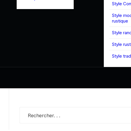
Style Co
Style mo
rustique
Style ran
Style rus
Style trad