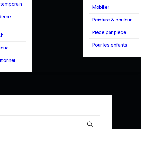
ntemporain
Mobilier
derne
Peinture & couleur
Pièce par pièce
ch
Pour les enfants
tique
itionnel