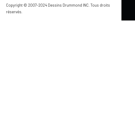
Copyright © 2007-2024 Dessins Drummond INC. Tous droits
réservés.
Mis à jour le 28 mai 2024
ARMOIRES CUISINES ACTION PARTOUT
DANS MA MAISON
par Jennifer Larocque
Faire le choix de ses armoires, c’est un choix tellement
excitant! Nous avons décidé de faire affaire avec
Armoires Cuisines Action pour les nôtres, puisque ce
sont des produits de qualité fabriqués au Québec, et que
j’avais souvent entendu parler de leur service à la