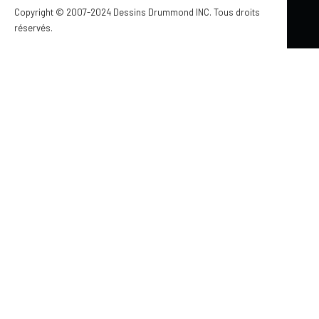
Copyright © 2007-2024 Dessins Drummond INC. Tous droits
réservés.
Mis à jour le 19 mars 2024
RANGEMENT POUR L’ENTRÉE : 18
MERVEILLEUSES IDÉES D’ENTRÉE
D’APPARTEMENT OU DE MAISON
par Jennifer Larocque
Que vous ayez une petite entrée ou un grand vestibule,
toutes les entrées méritent d'être bien rangées ! Ce n'est
toutefois pas facile de trouver des idées pour aménager
soigneusement votre entrée de manière à ce qu'elle soit
adaptée selon vos besoins de rangement.
À FAIRE SOI-MÊME
STYLE CONTEMPORAIN