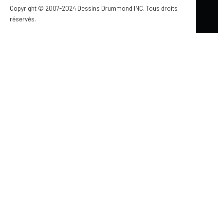
Copyright © 2007-2024 Dessins Drummond INC. Tous droits
lumineux avec mezzanine, 3 chambres, superbe
réservés.
fenestration et confort exceptionnel.
STYLE RUSTIQUE
MAISON ET CHALETS ABORDABLES
STYLE MODERNE RUSTIQUE
CHALETS : ARCHITECTURE, STYLES ET INSPIRATIONS
STYLE CHAMPÊTRE
MAISON CHAMPÊTRE