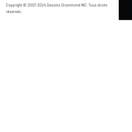
Copyright © 2007-2024 Dessins Drummond INC. Tous droits
réservés.
Mis à jour le 30 mai 2026
BUREAU À LA MAISON
par Jennifer Larocque
À la recherche d'idées pour un bureau à la maison
efficace et agréable, vous êtes à la bonne place!
PIÈCE PAR PIÈCE
TENDANCES ARCHITECTURALES