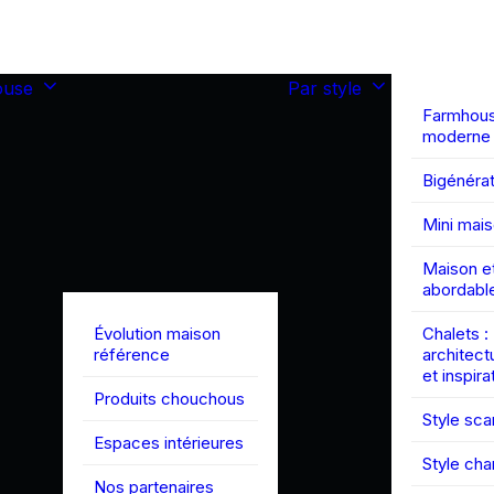
ouse
Par style
Farmhou
moderne
Bigénérat
Mini mai
Maison et
abordabl
Évolution maison
Chalets :
référence
architect
et inspira
Produits chouchous
Style sc
Espaces intérieures
Style ch
Nos partenaires