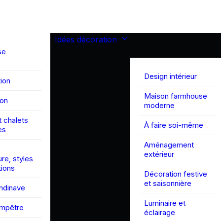
Idées décoration
se
Design intérieur
ion
Maison farmhouse
son
moderne
 chalets
À faire soi-même
es
Aménagement
extérieur
ure, styles
tions
Décoration festive
et saisonnière
andinave
Luminaire et
ampêtre
éclairage