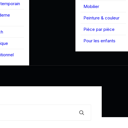
ntemporain
Mobilier
derne
Peinture & couleur
Pièce par pièce
ch
Pour les enfants
tique
itionnel