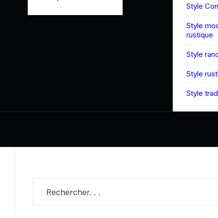
Style Co
Style mo
rustique
Style ran
Style rus
Style trad