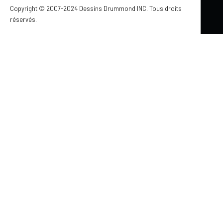
VOS ESCALIERS !
Copyright © 2007-2024 Dessins Drummond INC. Tous droits
réservés.
par Jennifer Larocque
IDÉES DÉCORATION
STYLE TRADITIONNEL
STYLE CONTEMPORAIN
STYLE MODERNE RUSTIQUE
COUP DE COEUR
PIÈCE PAR PIÈCE
Mis à jour le 12 février 2015
ACCÈS À LA PROPRIÉTÉ… QUELLES SONT
LES OPTIONS POUR UNE PREMIÈRE
MAISON?
par Jennifer Larocque
RÉNOVATION, TRAVAUX & AGRANDISSEMENT
COUP DE COEUR
À FAIRE SOI-MÊME
MODE DE CONSTRUCTION
FINANCEMENT ET LÉGAL
DESSINS DRUMMOND